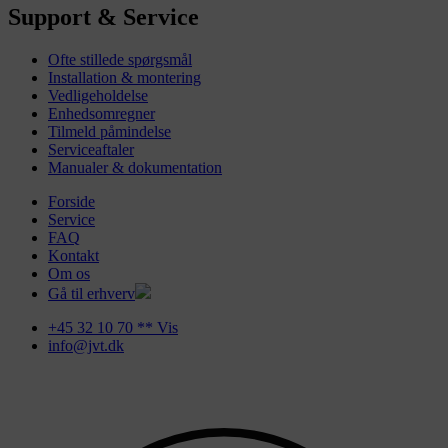
Support & Service
Ofte stillede spørgsmål
Installation & montering
Vedligeholdelse
Enhedsomregner
Tilmeld påmindelse
Serviceaftaler
Manualer & dokumentation
Forside
Service
FAQ
Kontakt
Om os
Gå til erhverv
+45 32 10 70 ** Vis
info@jvt.dk