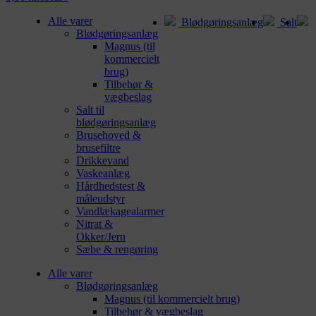
Alle varer
Blødgøringsanlæg
Salt
Blødgøringsanlæg
Magnus (til
kommercielt
brug)
Tilbehør &
vægbeslag
Salt til
blødgøringsanlæg
Brusehoved &
brusefiltre
Drikkevand
Vaskeanlæg
Hårdhedstest &
måleudstyr
Vandlækagealarmer
Nitrat &
Okker/Jern
Sæbe & rengøring
Alle varer
Blødgøringsanlæg
Magnus (til kommercielt brug)
Tilbehør & vægbeslag