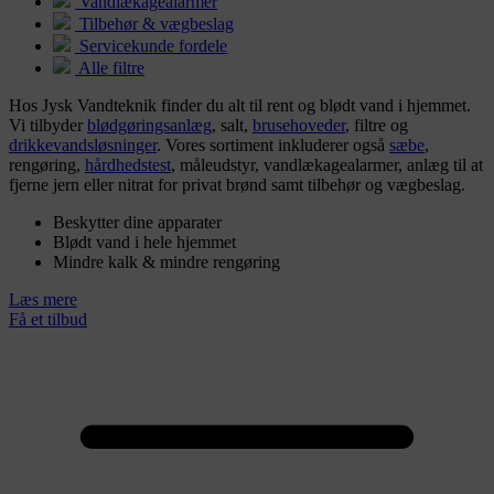
Vandlækagealarmer
Tilbehør & vægbeslag
Servicekunde fordele
Alle filtre
Hos Jysk Vandteknik finder du alt til rent og blødt vand i hjemmet.
Vi tilbyder
blødgøringsanlæg
, salt,
brusehoveder
, filtre og
drikkevandsløsninger
. Vores sortiment inkluderer også
sæbe
,
rengøring,
hårdhedstest
, måleudstyr, vandlækagealarmer, anlæg til at
fjerne jern eller nitrat for privat brønd samt tilbehør og vægbeslag.
Beskytter dine apparater
Blødt vand i hele hjemmet
Mindre kalk & mindre rengøring
Læs mere
Få et tilbud