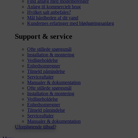
Find anlæg med modelberenger
Anlæg til kommercielt brug
Hvilket salt anbefales?
Mål hårdheden af dit vand
Kundernes erfaringer med blødgøringsanlæg
Support & service
Ofte stillede spørgsmål
Installation & montering
Vedligeholdelse
Enhedsomregner
Tilmeld påmindelse
Serviceaftaler
Manualer & dokumentation
Ofte stillede spørgsmål
Installation & montering
Vedligeholdelse
Enhedsomregner
Tilmeld påmindelse
Serviceaftaler
Manualer & dokumentation
Uforpligtende tilbud?