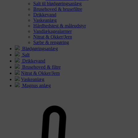
Salt til blødgøringsanlæg
Brusehoved & brusefiltre
Drikkevand
Vaskeanlæg
Hårdhedstest & måleudstyr
Vandlækagealarmer
Nitrat & Okker/Jern
Sæbe & rengøring
Blødgøringsanlæg
Salt
Drikkevand
Brusehoved & filtre
Nitrat & Okker/Jern
Vaskeanlæg
Magnus anlæg