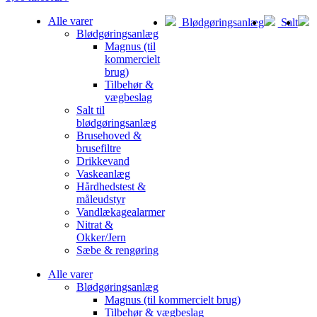
Alle varer
Blødgøringsanlæg
Salt
Blødgøringsanlæg
Magnus (til
kommercielt
brug)
Tilbehør &
vægbeslag
Salt til
blødgøringsanlæg
Brusehoved &
brusefiltre
Drikkevand
Vaskeanlæg
Hårdhedstest &
måleudstyr
Vandlækagealarmer
Nitrat &
Okker/Jern
Sæbe & rengøring
Alle varer
Blødgøringsanlæg
Magnus (til kommercielt brug)
Tilbehør & vægbeslag