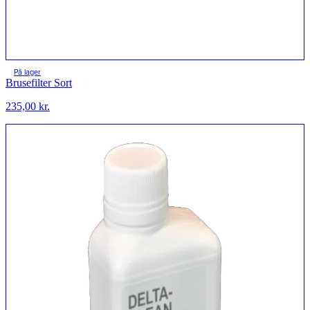
På lager
Brusefilter Sort
235,00
kr.