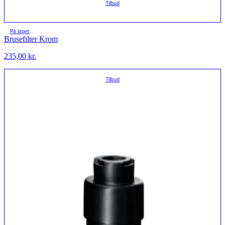
Tilbud
På lager
Brusefilter Krom
235,00
kr.
Tilbud