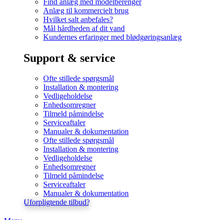
Find anlæg med modelberenger
Anlæg til kommercielt brug
Hvilket salt anbefales?
Mål hårdheden af dit vand
Kundernes erfaringer med blødgøringsanlæg
Support & service
Ofte stillede spørgsmål
Installation & montering
Vedligeholdelse
Enhedsomregner
Tilmeld påmindelse
Serviceaftaler
Manualer & dokumentation
Ofte stillede spørgsmål
Installation & montering
Vedligeholdelse
Enhedsomregner
Tilmeld påmindelse
Serviceaftaler
Manualer & dokumentation
Uforpligtende tilbud?