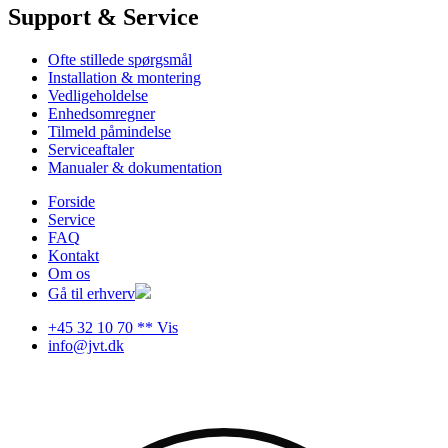
Support & Service
Ofte stillede spørgsmål
Installation & montering
Vedligeholdelse
Enhedsomregner
Tilmeld påmindelse
Serviceaftaler
Manualer & dokumentation
Forside
Service
FAQ
Kontakt
Om os
Gå til erhverv
+45 32 10 70 ** Vis
info@jvt.dk