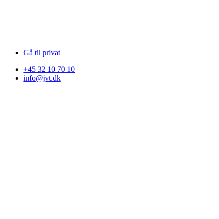
Gå til privat
+45 32 10 70 10
info@jvt.dk