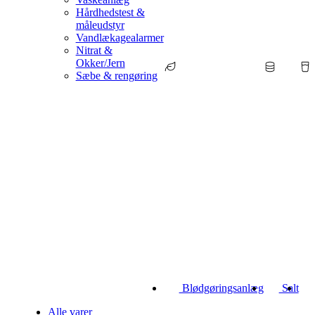
Hårdhedstest &
måleudstyr
Vandlækagealarmer
Nitrat &
Okker/Jern
Sæbe & rengøring
Blødgøringsanlæg
Salt
Alle varer