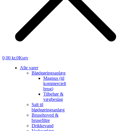
0,00
kr.
0
Kurv
Alle varer
Blødgøringsanlæg
Magnus (til
kommercielt
brug)
Tilbehør &
vægbeslag
Salt til
blødgøringsanlæg
Brusehoved &
brusefiltre
Drikkevand
Vaskeanlæg