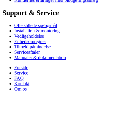
Kundernes erfaringer med blødgøringsanlæg
Support & Service
Ofte stillede spørgsmål
Installation & montering
Vedligeholdelse
Enhedsomregner
Tilmeld påmindelse
Serviceaftaler
Manualer & dokumentation
Forside
Service
FAQ
Kontakt
Om os