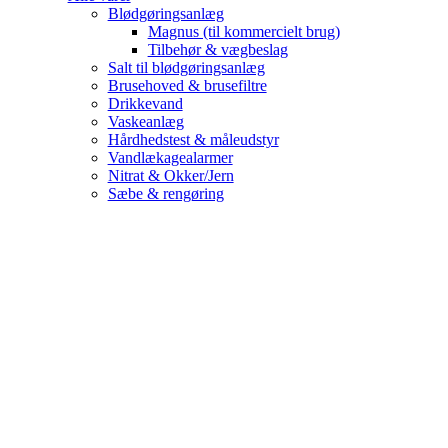
Blødgøringsanlæg
Magnus (til kommercielt brug)
Tilbehør & vægbeslag
Salt til blødgøringsanlæg
Brusehoved & brusefiltre
Drikkevand
Vaskeanlæg
Hårdhedstest & måleudstyr
Vandlækagealarmer
Nitrat & Okker/Jern
Sæbe & rengøring