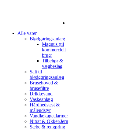
Blødgøringsanlæg
Salt
Alle varer
Blødgøringsanlæg
Magnus (til
kommercielt
brug)
Tilbehør &
vægbeslag
Salt til
blødgøringsanlæg
Brusehoved &
brusefiltre
Drikkevand
Vaskeanlæg
Hårdhedstest &
måleudstyr
Vandlækagealarmer
Nitrat & Okker/Jern
Sæbe & rengøring