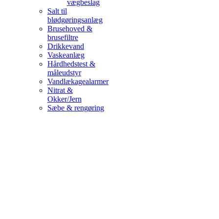
vægbeslag
Salt til
blødgøringsanlæg
Brusehoved &
brusefiltre
Drikkevand
Vaskeanlæg
Hårdhedstest &
måleudstyr
Vandlækagealarmer
Nitrat &
Okker/Jern
Sæbe & rengøring