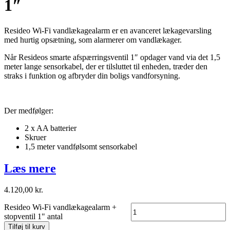
1″
Resideo Wi-Fi vandlækagealarm er en avanceret lækagevarsling
med hurtig opsætning, som alarmerer om vandlækager.
Når Resideos smarte afspærringsventil 1″ opdager vand via det 1,5
meter lange sensorkabel, der er tilsluttet til enheden, træder den
straks i funktion og afbryder din boligs vandforsyning.
Der medfølger:
2 x AA batterier
Skruer
1,5 meter vandfølsomt sensorkabel
Læs mere
4.120,00
kr.
Resideo Wi-Fi vandlækagealarm +
stopventil 1" antal
Tilføj til kurv