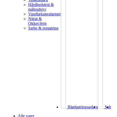
Hårdhedstest &
måleudstyr
Vandlækagealarmer
Nitrat &
Okker/Jern
Sæbe & rengøring
Blødgøringsanlæg
Salt
Alle varer