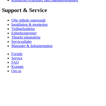
Kundernes erfaringer med blødgøringsanlæg
Support & Service
Ofte stillede spørgsmål
Installation & montering
Vedligeholdelse
Enhedsomregner
Tilmeld påmindelse
Serviceaftaler
Manualer & dokumentation
Forside
Service
FAQ
Kontakt
Om os