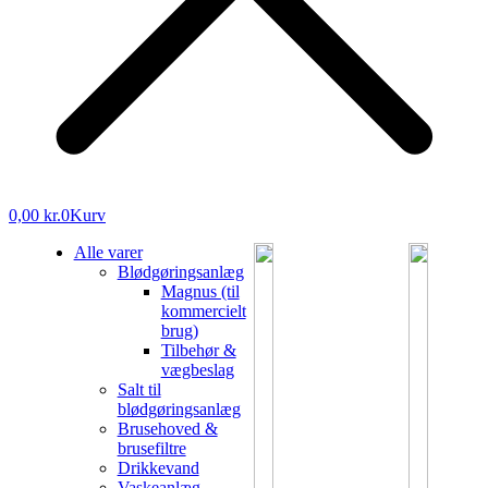
0,00
kr.
0
Kurv
Alle varer
Blødgøringsanlæg
Magnus (til
kommercielt
brug)
Tilbehør &
vægbeslag
Salt til
blødgøringsanlæg
Brusehoved &
brusefiltre
Drikkevand
Vaskeanlæg